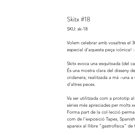
Skitx #18
SKU: sk-18
Volem celebrar amb vosaltres el 30
especial d'aquesta peça icònica! :
Skitx evoca una esquitxada (del ca
És una mostra clara del disseny d
cridanera; realitzada a mà –una a 
d'altres peces.
Va ser utilitzada com a prototip al 
sèries més apreciades per molts x
Forma part de la col·lecció perma
com de l'exposició Tapes, Spanish 
apareix al llibre “gastrofísica” de