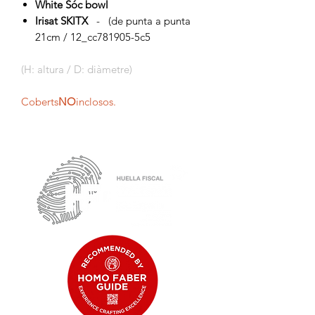
White Sóc bowl
Irisat SKITX
- (de punta a punta
21cm / 12_cc781905-5c5
(H: altura / D: diàmetre)
Coberts
NO
inclosos.