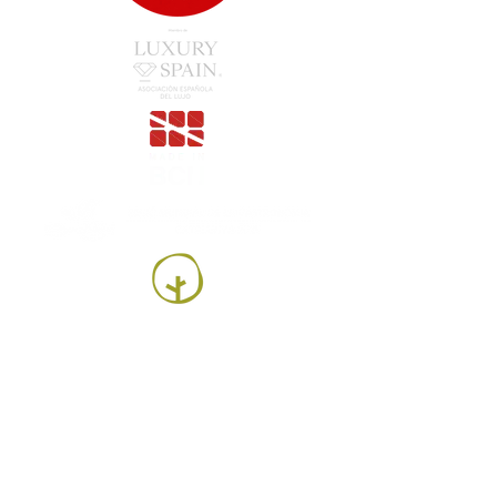
Luesma Vega SL
Francesc Samaranch, nau 3, 08750 Molins de
Rei, Spain
Tel:
+34 93 222 71 93