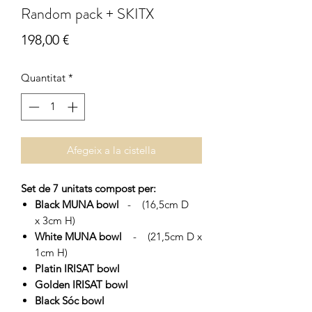
Random pack + SKITX
Price
198,00 €
Quantitat
*
Afegeix a la cistella
Set de 7 unitats compost per:
Black MUNA bowl
- (16,5cm D
x 3cm H)
White MUNA bowl
- (21,5cm D x
1cm H)
Platin IRISAT bowl
Golden IRISAT bowl
Black Sóc bowl