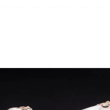
Inici
Col·leccions
Projectes
Emplatats
Blog
Contacte
Botiga